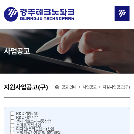
사업공고
지원사업공고(구)
공고·안내
사업공고
지원사업공고(구)
R&D역량강화
R&D지원사업
생체의료소재부품산업
스마트가전산업
디자인(문화콘텐츠)산업
초정밀생산가공 및 복합금형