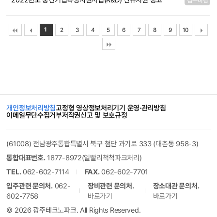
2022년도 중견기업육성지원사업(R&D) 신규지원 공고
접수마감
1
2
3
4
5
6
7
8
9
10
개인정보처리방침
고정형 영상정보처리기기 운영·관리방침
이메일무단수집거부
저작권신고 및 보호규정
(61008) 전남광주통합특별시 북구 첨단 과기로 333 (대촌동 958-3)
통합대표번호.
1877-8972(일빨리척척파크처리)
TEL.
062-602-7114
FAX.
062-602-7701
입주관련 문의처.
062-
장비관련 문의처.
장소대관 문의처.
602-7758
바로가기
바로가기
© 2026 광주테크노파크. All Rights Reserved.