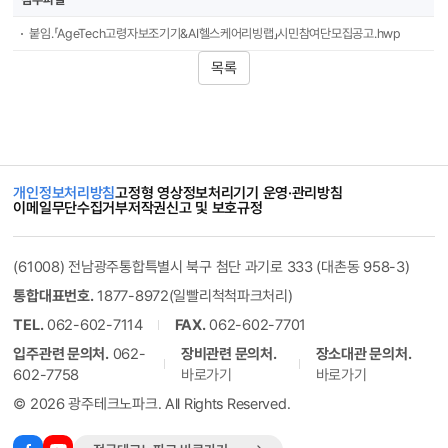
붙임.「AgeTech고령자보조기기&AI헬스케어리빙랩」시민참여단모집공고.hwp
목록
개인정보처리방침
고정형 영상정보처리기기 운영·관리방침
이메일무단수집거부
저작권신고 및 보호규정
(61008) 전남광주통합특별시 북구 첨단 과기로 333 (대촌동 958-3)
통합대표번호.
1877-8972(일빨리척척파크처리)
TEL.
062-602-7114
FAX.
062-602-7701
입주관련 문의처.
062-
장비관련 문의처.
장소대관 문의처.
602-7758
바로가기
바로가기
© 2026 광주테크노파크. All Rights Reserved.