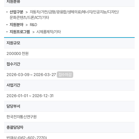
지원분류
산업구분
> 자동차/가전/금형/광융합/생체의료/에너지/인공지능/디자인/
문화콘텐츠/드론/ICT/기타
지원분야
> R&D
지원프로그램
> 시제품제작/기타
지원규모
200000 천원
접수기간
2026-03-09 ~ 2026-03-27
접수마감
사업기간
2026-01-01 ~ 2026-12-31
담당부서
한국전자통신연구원
총괄담당자
반재삼 (062-602-7270)