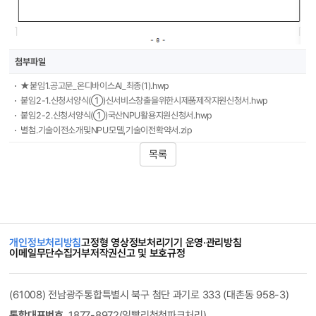
첨부파일
★붙임1.공고문_온디바이스AI_최종(1).hwp
붙임2-1.신청서양식(①)신서비스창출을위한시제품제작지원신청서.hwp
붙임2-2.신청서양식(①)국산NPU활용지원신청서.hwp
별첨.기술이전소개및NPU모델,기술이전확약서.zip
목록
개인정보처리방침
고정형 영상정보처리기기 운영·관리방침
이메일무단수집거부
저작권신고 및 보호규정
(61008) 전남광주통합특별시 북구 첨단 과기로 333 (대촌동 958-3)
통합대표번호.
1877-8972(일빨리척척파크처리)