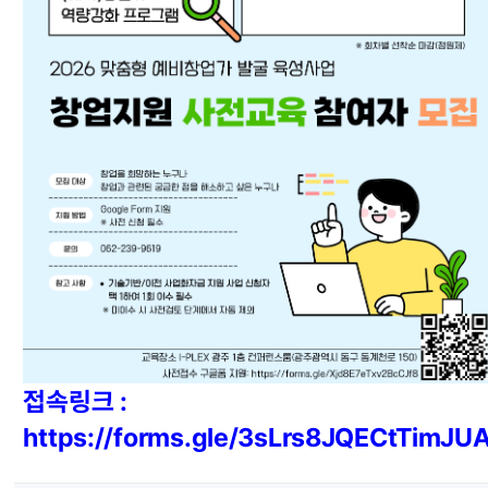
접속링크 :
https://forms.gle/3sLrs8JQECtTimJU