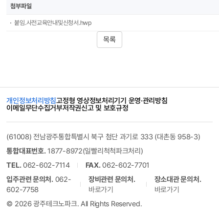
첨부파일
붙임.사전교육안내및신청서.hwp
목록
개인정보처리방침
고정형 영상정보처리기기 운영·관리방침
이메일무단수집거부
저작권신고 및 보호규정
(61008) 전남광주통합특별시 북구 첨단 과기로 333 (대촌동 958-3)
통합대표번호.
1877-8972(일빨리척척파크처리)
TEL.
062-602-7114
FAX.
062-602-7701
입주관련 문의처.
062-
장비관련 문의처.
장소대관 문의처.
602-7758
바로가기
바로가기
© 2026 광주테크노파크. All Rights Reserved.