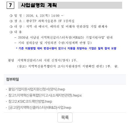
첨부파일
붙임기업지원사업지원신청서(양식).hwp
참고1.지역혁신융복합단지고시(소재지번관련).hwpx
참고2.KSIC코드확인방법.hwp
[공고문]지역혁신클러스터(비R&D)사업.hwp
목록