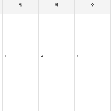
월
화
수
3
4
5