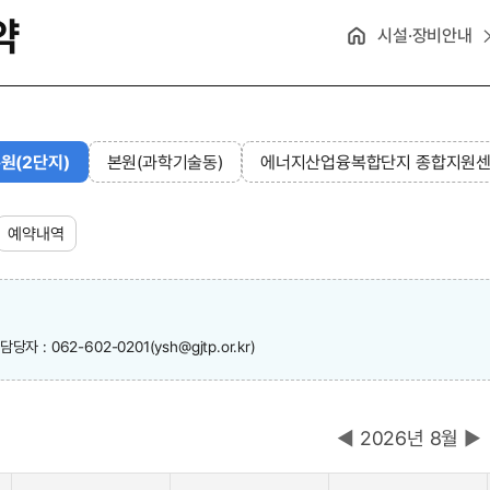
약
시설·장비안내
원(2단지)
본원(과학기술동)
에너지산업융복합단지 종합지원
예약내역
자 : 062-602-0201(ysh@gjtp.or.kr)
◀
2026년 8월
▶