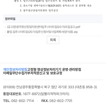
첨부파일
(공고문)광주청년창업지원센터입주스타트업(20기)모집공고.pdf
붙임.입주스타트업(20기)입주신청서및사업계획서(양식)등.zip
목록
개인정보처리방침
고정형 영상정보처리기기 운영·관리방침
이메일무단수집거부
저작권신고 및 보호규정
(61008) 전남광주통합특별시 북구 첨단 과기로 333 (대촌동 958-3)
통합대표번호.
1877-8972(일빨리척척파크처리)
TEL.
062-602-7114
FAX.
062-602-7701